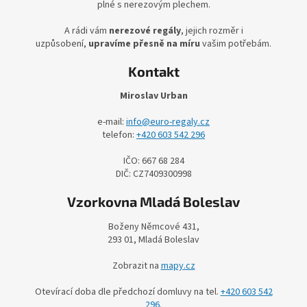
plné s nerezovým plechem.
o
v
A rádi vám
nerezové regály
, jejich rozměr i
uzpůsobení,
upravíme přesně na míru
vašim potřebám.
é
r
Kontakt
e
Miroslav Urban
g
e-mail:
info@euro-regaly.cz
á
telefon:
+420 603 542 296
l
IČO: 667 68 284
y
DIČ: CZ7409300998
-
Vzorkovna Mladá Boleslav
P
a
Boženy Němcové 431,
l
293 01, Mladá Boleslav
e
Zobrazit na
mapy.cz
t
Otevírací doba dle předchozí domluvy na tel.
+420 603 542
o
296
.