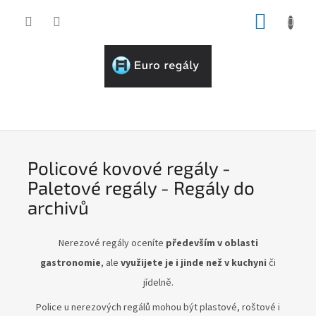
Přejít
NÁKUP
na
obsah
KOŠÍK
P
o
l
Policové kovové regály -
i
Paletové regály - Regály do
c
archivů
o
v
Nerezové regály oceníte
především v oblasti
é
gastronomie
, ale
využijete je i jinde než v kuchyni
či
k
jídelně.
o
v
Police u nerezových regálů mohou být plastové, roštové i